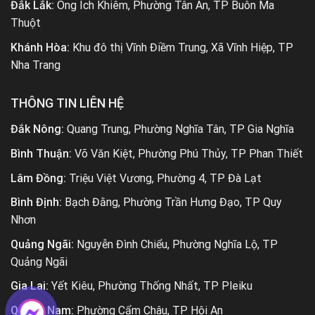
Đắk Lắk:
Ông Ích Khiêm, Phường Tân An, TP Buôn Ma
Thuột
Khánh Hòa:
Khu đô thị Vĩnh Điềm Trung, Xã Vĩnh Hiệp, TP
Nha Trang
THÔNG TIN LIÊN HỆ
Đắk Nông:
Quang Trung, Phường Nghĩa Tân, TP Gia Nghĩa
Bình Thuận:
Võ Văn Kiệt, Phường Phú Thủy, TP Phan Thiết
Lâm Đồng:
Triệu Việt Vương, Phường 4, TP Đà Lạt
Bình Định:
Bạch Đằng, Phường Trần Hưng Đạo, TP Quy
Nhơn
Quảng Ngãi:
Nguyễn Đình Chiểu, Phường Nghĩa Lộ, TP
Quảng Ngãi
Gia Lai:
Yết Kiêu, Phường Thống Nhất, TP Pleiku
Quảng Nam:
Phường Cẩm Châu, TP Hội An